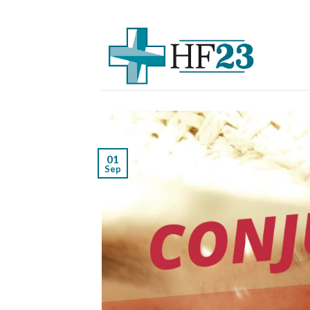
Skip
to
content
01
Sep