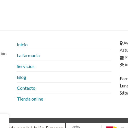
Av
Inicio
Astu
ción
La farmacia
9
i
Servicios
Blog
Far
Lune
Contacto
Sáb
Tienda online